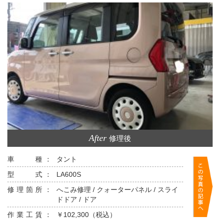
After
修理後
車 種：
タント
型 式：
LA600S
修理箇所：
へこみ修理 / クォーターパネル / スライ
ドドア / ドア
作業工賃：
￥102,300（税込）