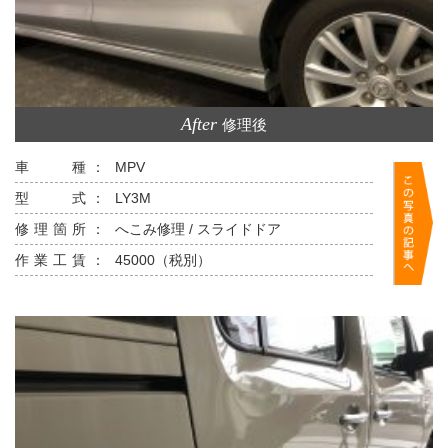
After
修理後
車 種：
MPV
型 式：
LY3M
修理箇所：
へこみ修理 / スライドドア
作業工賃：
45000（税別）