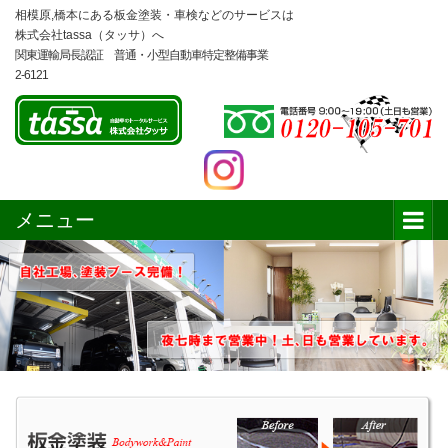
相模原,橋本にある板金塗装・車検などのサービスは
株式会社tassa（タッサ）へ
関東運輸局長認証 普通・小型自動車特定整備事業
2-6121
メニュー