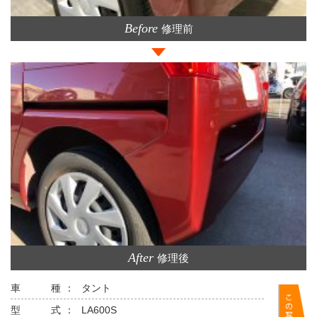
Before
修理前
>
After
修理後
車 種：
タント
型 式：
LA600S