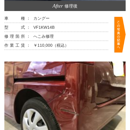
After
修理後
車 種：
カングー
型 式：
VF1KW14B
修理箇所：
へこみ修理
作業工賃：
￥110,000（税込）