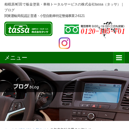
相模原/町田で板金塗装・車検トータルサービスの株式会社tassa（タッサ）｜
ブログ
関東運輸局長認証 普通・小型自動車特定整備事業 2-6121
メニュー