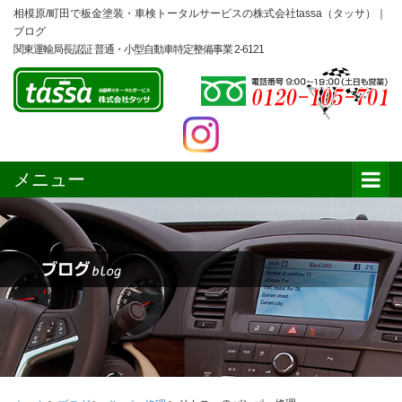
相模原/町田で板金塗装・車検トータルサービスの株式会社tassa（タッサ）｜
ブログ
関東運輸局長認証 普通・小型自動車特定整備事業 2-6121
メニュー