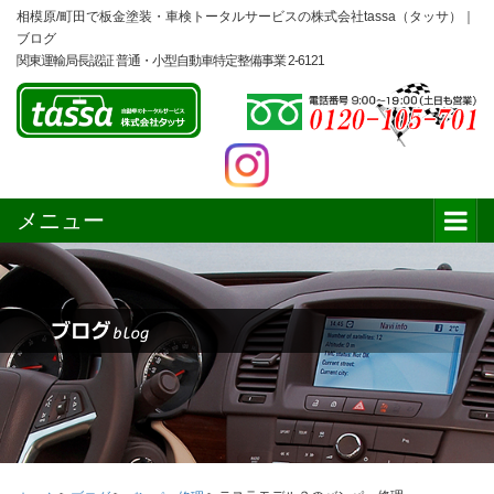
相模原/町田で板金塗装・車検トータルサービスの株式会社tassa（タッサ）｜
ブログ
関東運輸局長認証 普通・小型自動車特定整備事業 2-6121
メニュー