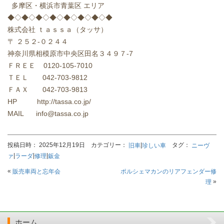
多摩区・横浜市青葉区 エリア
◆◇◆◇◆◇◆◇◆◇◆◇◆◇◆
株式会社 ｔａｓｓａ（タッサ）
〒 ２５２-０２４４
神奈川県相模原市中央区田名３４９７-7
ＦＲＥＥ 0120-105-7010
ＴＥＬ 042-703-9812
ＦＡＸ 042-703-9813
HP http://tassa.co.jp/
MAIL info@tassa.co.jp
投稿日時： 2025年12月19日 カテゴリー：
|
タグ：
旧車
珍しい車
ニーヴ
|
|
|
ァ
ラーダ
修理
鈑金
«
販売車両と忘年会
ポルシェマカンのリアフェンダー修
»
理
ホーム