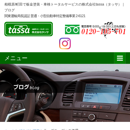
相模原/町田で板金塗装・車検トータルサービスの株式会社tassa（タッサ）｜
ブログ
関東運輸局長認証 普通・小型自動車特定整備事業 2-6121
メニュー