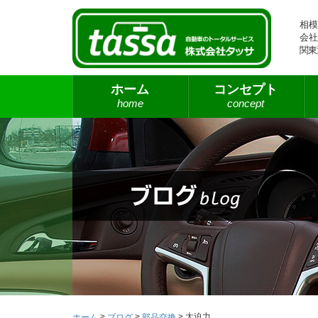
相模
会社
関東
ホーム
コンセプト
home
concept
>
>
>
大迫力
ホーム
ブログ
部品交換