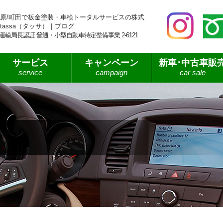
原/町田で板金塗装・車検トータルサービスの株式
tassa（タッサ）｜ブログ
運輸局長認証 普通・小型自動車特定整備事業 2-6121
サービス
キャンペーン
新車･中古車販
service
campaign
car sale