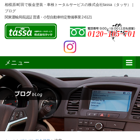
相模原/町田で板金塗装・車検トータルサービスの株式会社tassa（タッサ）｜
ブログ
関東運輸局長認証 普通・小型自動車特定整備事業 2-6121
メニュー