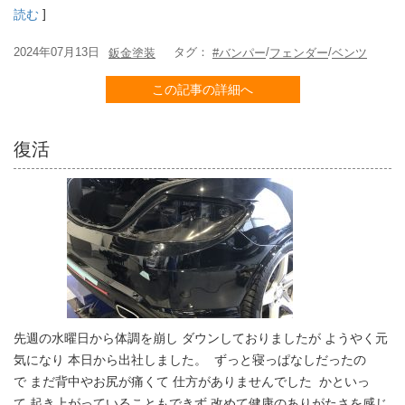
]
読む
2024年07月13日
タグ：
/
/
鈑金塗装
#バンパー
フェンダー
ベンツ
この記事の詳細へ
復活
先週の水曜日から体調を崩し ダウンしておりましたが ようやく元
気になり 本日から出社しました。 ずっと寝っぱなしだったの
で まだ背中やお尻が痛くて 仕方がありませんでした かといっ
て 起き上がっていることもできず 改めて健康のありがたさを感じ