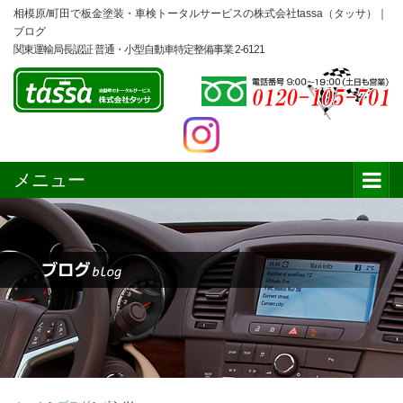
相模原/町田で板金塗装・車検トータルサービスの株式会社tassa（タッサ）｜
ブログ
関東運輸局長認証 普通・小型自動車特定整備事業 2-6121
メニュー