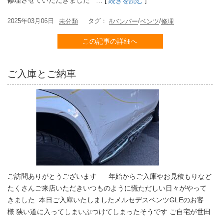
修理させていただきました … [
]
続きを読む
2025年03月06日
タグ：
/
/
未分類
#バンパー
ベンツ
修理
この記事の詳細へ
ご入庫とご納車
ご訪問ありがとうございます 年始からご入庫やお見積もりなど
たくさんご来店いただきいつものように慌ただしい日々がやって
きました 本日ご入庫いたしましたメルセデスベンツGLEのお客
様 狭い道に入ってしまいぶつけてしまったそうです ご自宅が世田