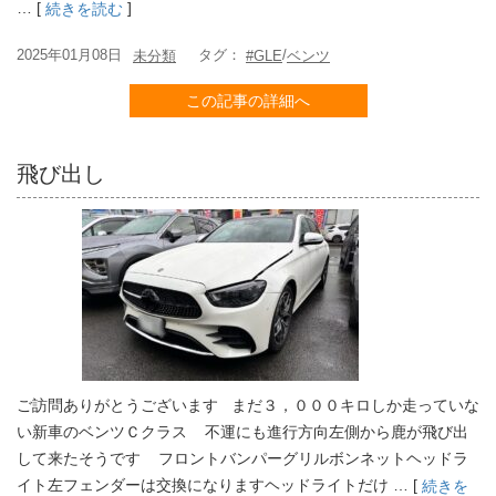
… [
]
続きを読む
2025年01月08日
タグ：
/
未分類
#GLE
ベンツ
この記事の詳細へ
飛び出し
ご訪問ありがとうございます まだ３，０００キロしか走っていな
い新車のベンツＣクラス 不運にも進行方向左側から鹿が飛び出
して来たそうです フロントバンパーグリルボンネットヘッドラ
イト左フェンダーは交換になりますヘッドライトだけ … [
続きを