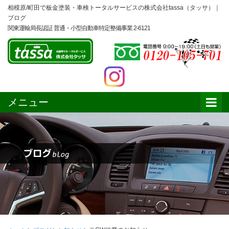
相模原/町田で板金塗装・車検トータルサービスの株式会社tassa（タッサ）｜
ブログ
関東運輸局長認証 普通・小型自動車特定整備事業 2-6121
メニュー