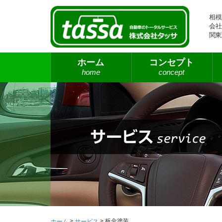
相模
会社
関東
ホーム
コンセプト
home
concept
>
>
板金塗装
ホーム
サービス