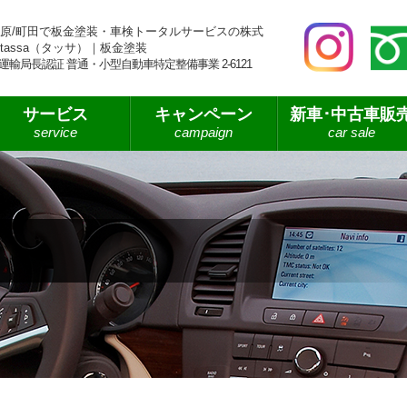
原/町田で板金塗装・車検トータルサービスの株式
tassa（タッサ）｜板金塗装
運輸局長認証 普通・小型自動車特定整備事業 2-6121
サービス
キャンペーン
新車･中古車販
service
campaign
car sale