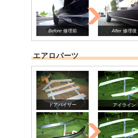
Before
修理前
After
修理後
エアロパーツ
ドアバイザー
アイライン