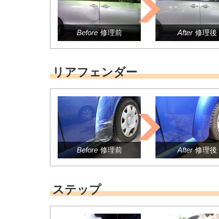
Before
修理前
After
修理後
リアフェンダー
Before
修理前
After
修理後
ステップ