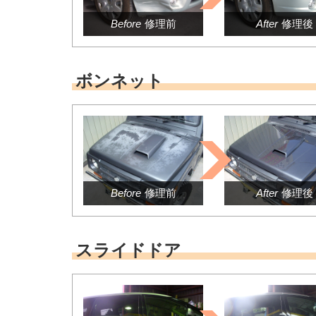
Before
修理前
After
修理後
ボンネット
Before
修理前
After
修理後
スライドドア