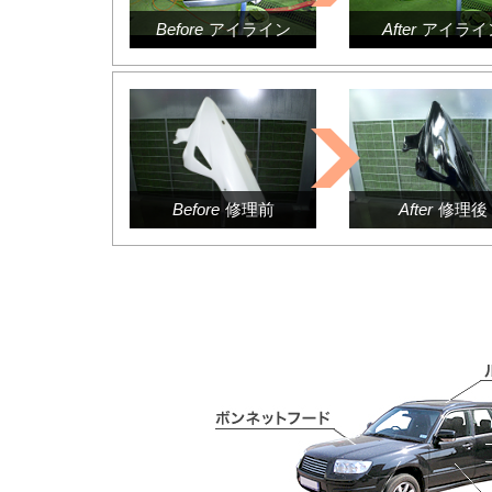
Before
アイライン
After
アイライ
Before
修理前
After
修理後