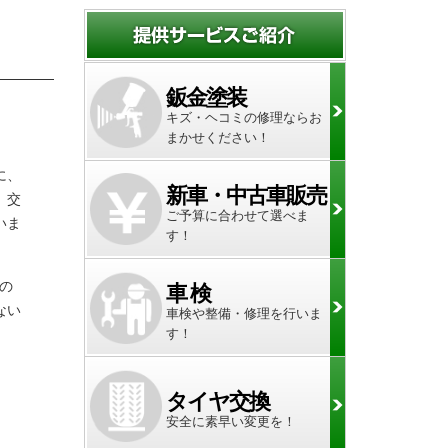
鈑金塗装
キズ・ヘコミの修理ならお
まかせください！
に、
新車・中古車販売
。交
ご予算に合わせて選べま
いま
す！
の
車 検
ない
車検や整備・修理を行いま
す！
タイヤ交換
安全に素早い変更を！