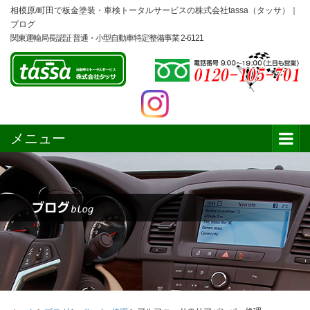
相模原/町田で板金塗装・車検トータルサービスの株式会社tassa（タッサ）｜
ブログ
関東運輸局長認証 普通・小型自動車特定整備事業 2-6121
メニュー