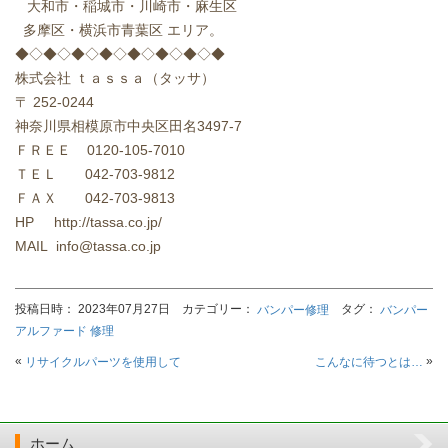
大和市・稲城市・川崎市・麻生区
多摩区・横浜市青葉区
エリア。
◆◇◆◇◆◇◆◇◆◇◆◇◆◇◆
株式会社
ｔａｓｓａ（タッサ）
〒
252-0244
神奈川県相模原市中央区田名
3497-7
ＦＲＥＥ
0120-105-7010
ＴＥＬ
042-703-9812
ＦＡＸ
042-703-9813
HP http://tassa.co.jp/
MAIL info@tassa.co.jp
投稿日時： 2023年07月27日 カテゴリー：
タグ：
バンパー修理
バンパー
アルファード 修理
«
»
リサイクルパーツを使用して
こんなに待つとは…
ホーム