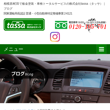
相模原/町田で板金塗装・車検トータルサービスの株式会社tassa（タッサ）｜
ブログ
関東運輸局長認証 普通・小型自動車特定整備事業 2-6121
メニュー