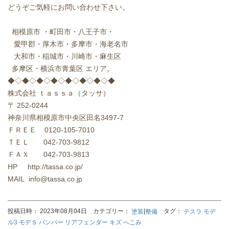
どうぞご気軽にお問い合わせ下さい。
相模原市
・町田市・八王子市・
愛甲郡・厚木市・多摩市・海老名市
大和市・稲城市・川崎市・麻生区
多摩区・横浜市青葉区
エリア。
◆◇◆◇◆◇◆◇◆◇◆◇◆◇◆
株式会社
ｔａｓｓａ（タッサ）
〒
252-0244
神奈川県相模原市中央区田名
3497-7
ＦＲＥＥ
0120-105-7010
ＴＥＬ
042-703-9812
ＦＡＸ
042-703-9813
HP http://tassa.co.jp/
MAIL info@tassa.co.jp
投稿日時： 2023年08月04日 カテゴリー：
|
タグ：
塗装
整備
テスラ モデ
ル3 モデＳ バンパー リアフェンダー キズ へこみ