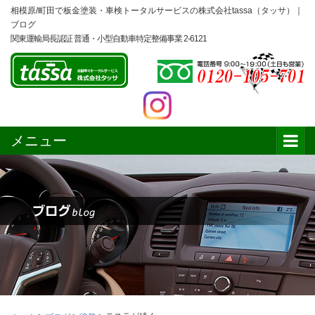
相模原/町田で板金塗装・車検トータルサービスの株式会社tassa（タッサ）｜
ブログ
関東運輸局長認証 普通・小型自動車特定整備事業 2-6121
メニュー