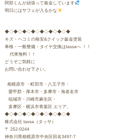
阿部くんが頑張って板金しています
明日にはサフェが入るかな
◆◇◆◇◆◇◆◇◆◇◆◇◆◇◆
キズ・ヘコミの格安
&
クイック鈑金塗装
車検・一般整備・タイヤ交換は
tassa
へ
！！
代車無料！！
どうぞご気軽に
お問い合わせ下さい。
相模原市
・町田市・八王子市・
愛甲郡・厚木市・多摩市・海老名市
稲城市・川崎市麻生区・
多摩区・横浜市青葉区
エリア。
◆◇◆◇◆◇◆◇◆◇◆◇◆◇◆
株式会社
tassa
（タッサ）
〒
252-0244
神奈川県相模原市中央区田名
3497-7