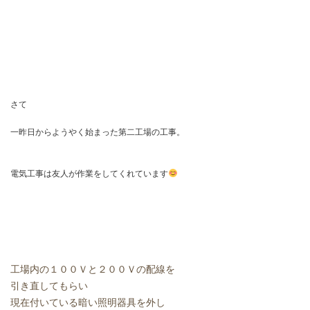
さて
一昨日からようやく始まった第二工場の工事。
電気工事は友人が作業をしてくれています
工場内の１００Ｖと２００Ｖの配線を
引き直してもらい
現在付いている暗い照明器具を外し