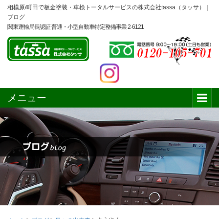
相模原/町田で板金塗装・車検トータルサービスの株式会社tassa（タッサ）｜
ブログ
関東運輸局長認証 普通・小型自動車特定整備事業 2-6121
メニュー