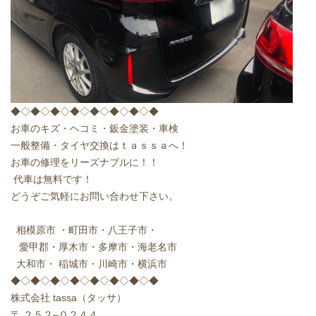
◆◇◆◇◆◇◆◇◆◇◆◇◆◇◆
お車のキズ・ヘコミ・鈑金塗装・車検
一般整備・タイヤ交換はｔａｓｓａへ！
お車の修理をリーズナブルに！！
代車は無料です！
どうぞご気軽にお問い合わせ下さい。
相模原市
・町田市・八王子市・
愛甲郡・厚木市・多摩市・海老名市
大和市・
稲城市・川崎市・横浜市
◆◇◆◇◆◇◆◇◆◇◆◇◆◇◆
株式会社
tassa
（タッサ）
〒
２５２
–
０２４４