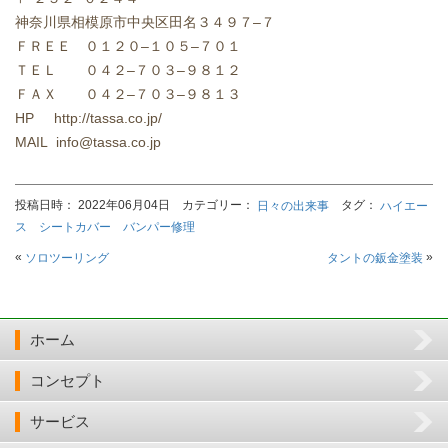
神奈川県相模原市中央区田名３４９７
–
７
ＦＲＥＥ ０１２０
–
１０５
–
７０１
ＴＥＬ
０４２
–
７０３
–
９８１２
ＦＡＸ
０４２
–
７０３
–
９８１３
HP http://tassa.co.jp/
MAIL info@tassa.co.jp
投稿日時： 2022年06月04日 カテゴリー：
タグ：
日々の出来事
ハイエー
ス シートカバー バンパー修理
«
»
ソロツーリング
タントの鈑金塗装
ホーム
コンセプト
サービス