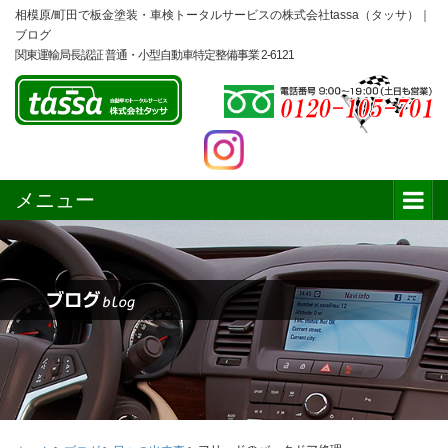
相模原/町田で板金塗装・車検トータルサービスの株式会社tassa（タッサ）｜
ブログ
関東運輸局長認証 普通・小型自動車特定整備事業 2-6121
メニュー