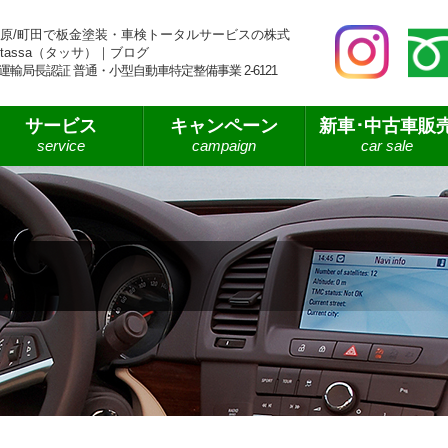
原/町田で板金塗装・車検トータルサービスの株式
tassa（タッサ）｜ブログ
運輸局長認証 普通・小型自動車特定整備事業 2-6121
サービス
キャンペーン
新車･中古車販
service
campaign
car sale