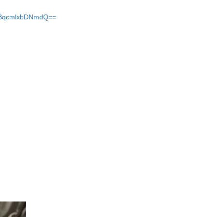
bHBqcmlxbDNmdQ==