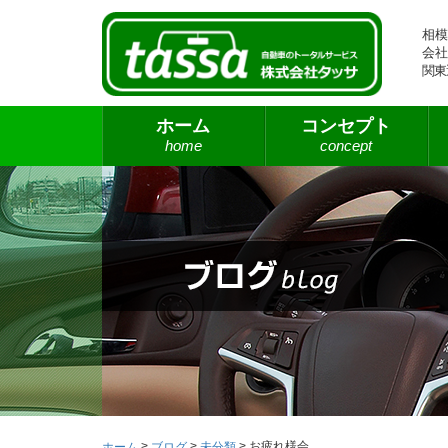
相模
会社
関東
ホーム
コンセプト
home
concept
>
>
>
お疲れ様会
ホーム
ブログ
未分類