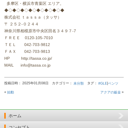
多摩区・横浜市青葉区 エリア。
◆◇◆◇◆◇◆◇◆◇◆◇◆◇◆
株式会社 ｔａｓｓａ（タッサ）
〒 ２５２-０２４４
神奈川県相模原市中央区田名３４９７-7
ＦＲＥＥ 0120-105-7010
ＴＥＬ 042-703-9812
ＦＡＸ 042-703-9813
HP http://tassa.co.jp/
MAIL info@tassa.co.jp
投稿日時： 2025年01月08日 カテゴリー：
タグ：
|
未分類
#GLE
ベンツ
«
»
始動
アクアの鈑金
ホーム
コンセプト