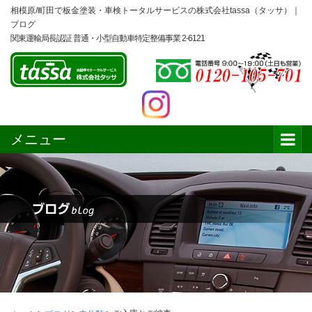
相模原/町田で板金塗装・車検トータルサービスの株式会社tassa（タッサ）｜
ブログ
関東運輸局長認証 普通・小型自動車特定整備事業 2-6121
メニュー