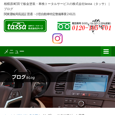
相模原/町田で板金塗装・車検トータルサービスの株式会社tassa（タッサ）｜
ブログ
関東運輸局長認証 普通・小型自動車特定整備事業 2-6121
メニュー