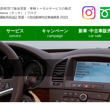
原/町田で板金塗装・車検トータルサービスの株式
tassa（タッサ）｜ブログ
運輸局長認証 普通・小型自動車特定整備事業 2-6121
サービス
キャンペーン
新車･中古車販
service
campaign
car sale