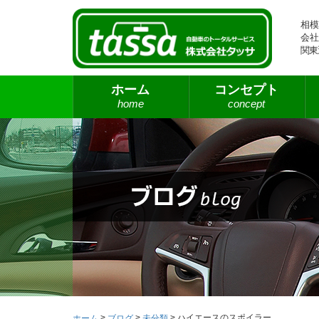
相模
会社
関東
ホーム
コンセプト
home
concept
>
>
>
ハイエースのスポイラー
ホーム
ブログ
未分類