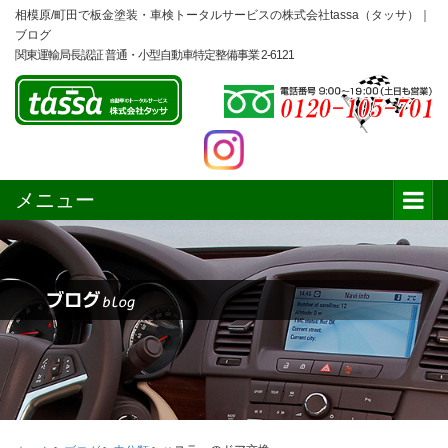
相模原/町田で板金塗装・車検トータルサービスの株式会社tassa（タッサ）｜
ブログ
関東運輸局長認証 普通・小型自動車特定整備事業 2-6121
メニュー