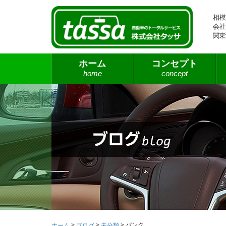
相模
会社
関東
ホーム
コンセプト
home
concept
>
>
>
パンク
ホーム
ブログ
未分類