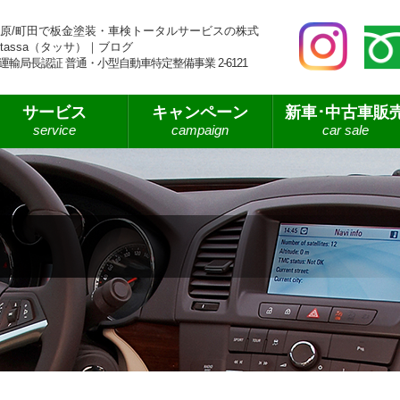
原/町田で板金塗装・車検トータルサービスの株式
tassa（タッサ）｜ブログ
運輸局長認証 普通・小型自動車特定整備事業 2-6121
サービス
キャンペーン
新車･中古車販
service
campaign
car sale