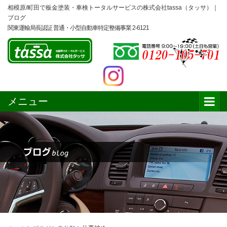
相模原/町田で板金塗装・車検トータルサービスの株式会社tassa（タッサ）｜
ブログ
関東運輸局長認証 普通・小型自動車特定整備事業 2-6121
メニュー