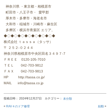
神奈川県 ・東京都・相模原市
町田市・八王子市・ 愛甲郡
厚木市・多摩市・海老名市
大和市・稲城市・川崎市・麻生区
多摩区・横浜市青葉区 エリア。
◆◇◆◇◆◇◆◇◆◇◆◇◆◇◆
株式会社 ｔａｓｓａ（タッサ）
〒 ２５２-０２４４
神奈川県相模原市中央区田名３４９７-7
ＦＲＥＥ 0120-105-7010
ＴＥＬ 042-703-9812
ＦＡＸ 042-703-9813
HP http://tassa.co.jp/
MAIL info@tassa.co.jp
投稿日時： 2024年12月27日 カテゴリー：
未分類
«
»
RAV４のドア修理
始動