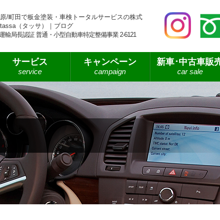
原/町田で板金塗装・車検トータルサービスの株式
tassa（タッサ）｜ブログ
運輸局長認証 普通・小型自動車特定整備事業 2-6121
サービス
キャンペーン
新車･中古車販
service
campaign
car sale