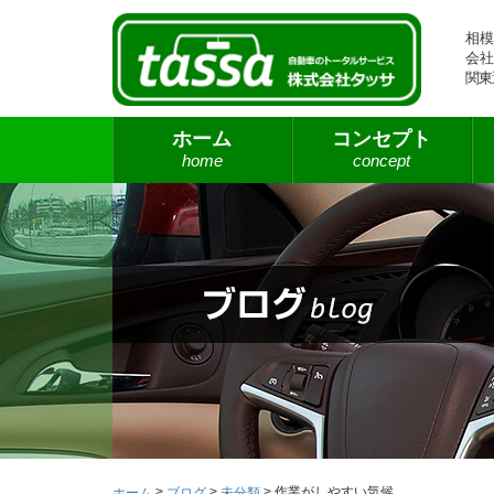
相模
会社
関東
ホーム
コンセプト
home
concept
>
>
>
作業がしやすい気候
ホーム
ブログ
未分類