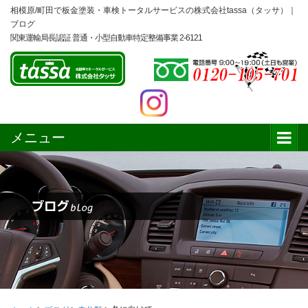
相模原/町田で板金塗装・車検トータルサービスの株式会社tassa（タッサ）｜
ブログ
関東運輸局長認証 普通・小型自動車特定整備事業 2-6121
メニュー