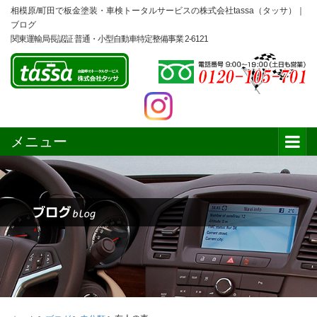
相模原/町田で板金塗装・車検トータルサービスの株式会社tassa（タッサ）｜
ブログ
関東運輸局長認証 普通・小型自動車特定整備事業 2-6121
メニュー