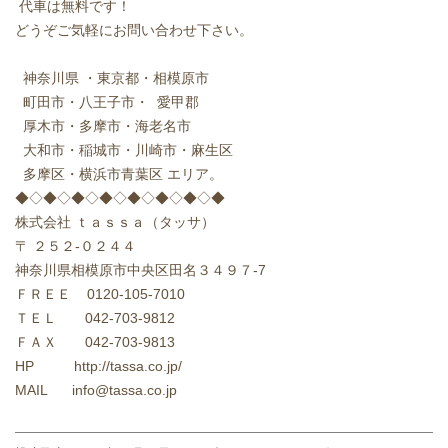
代車は無料です！
どうぞご気軽にお問い合わせ下さい。
神奈川県 ・東京都・相模原市
町田市・八王子市・ 愛甲郡
厚木市・多摩市・海老名市
大和市・稲城市・川崎市・麻生区
多摩区・横浜市青葉区 エリア。
◆◇◆◇◆◇◆◇◆◇◆◇◆◇◆
株式会社 ｔａｓｓａ（タッサ）
〒 ２５２-０２４４
神奈川県相模原市中央区田名３４９７-7
ＦＲＥＥ 0120-105-7010
ＴＥＬ 042-703-9812
ＦＡＸ 042-703-9813
HP http://tassa.co.jp/
MAIL info@tassa.co.jp