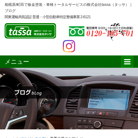
相模原/町田で板金塗装・車検トータルサービスの株式会社tassa（タッサ）｜
ブログ
関東運輸局長認証 普通・小型自動車特定整備事業 2-6121
メニュー