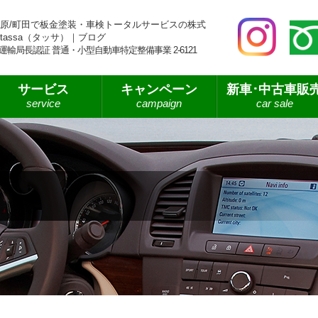
原/町田で板金塗装・車検トータルサービスの株式
tassa（タッサ）｜ブログ
運輸局長認証 普通・小型自動車特定整備事業 2-6121
サービス
キャンペーン
新車･中古車販
service
campaign
car sale