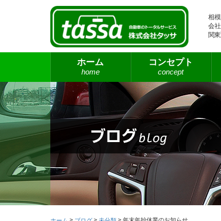
相模
会社
関東
ホーム
コンセプト
home
concept
>
>
>
年末年始休業のお知らせ
ホーム
ブログ
未分類