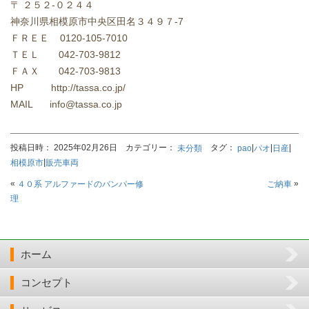
〒 ２５２-０２４４
神奈川県相模原市中央区田名３４９７-7
ＦＲＥＥ 0120-105-7010
ＴＥＬ 042-703-9812
ＦＡＸ 042-703-9813
HP http://tassa.co.jp/
MAIL info@tassa.co.jp
投稿日時： 2025年02月26日 カテゴリー：
タグ：
|
|
|
未分類
pao
パオ
日産
|
相模原市
販売車両
«
»
４０系 アルファードのバンパー修
ご納車
理
ホーム
コンセプト