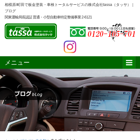
相模原/町田で板金塗装・車検トータルサービスの株式会社tassa（タッサ）｜
ブログ
関東運輸局長認証 普通・小型自動車特定整備事業 2-6121
メニュー