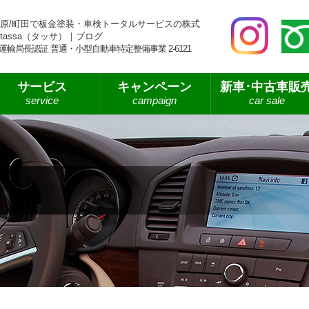
原/町田で板金塗装・車検トータルサービスの株式
tassa（タッサ）｜ブログ
運輸局長認証 普通・小型自動車特定整備事業 2-6121
サービス
キャンペーン
新車･中古車販
service
campaign
car sale