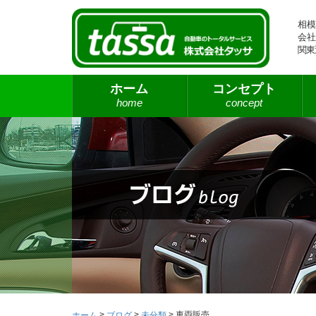
相模
会社
関東
ホーム
コンセプト
home
concept
>
>
>
車両販売
ホーム
ブログ
未分類