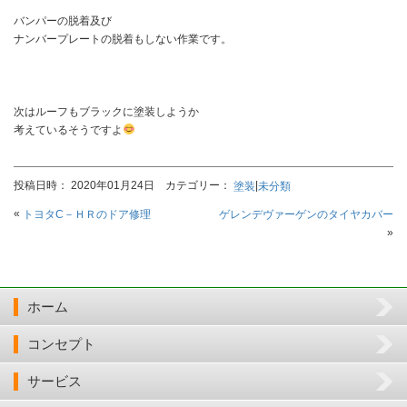
バンパーの脱着及び
ナンバープレートの脱着もしない作業です。
次はルーフもブラックに塗装しようか
考えているそうですよ
投稿日時： 2020年01月24日 カテゴリー：
|
塗装
未分類
«
トヨタC－ＨＲのドア修理
ゲレンデヴァーゲンのタイヤカバー
»
ホーム
コンセプト
サービス