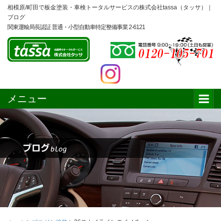
相模原/町田で板金塗装・車検トータルサービスの株式会社tassa（タッサ）｜
ブログ
関東運輸局長認証 普通・小型自動車特定整備事業 2-6121
メニュー