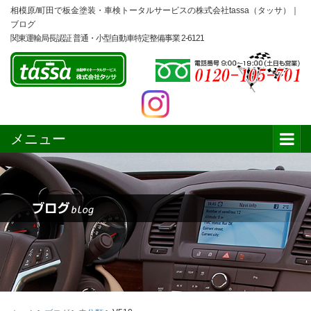
相模原/町田で板金塗装・車検トータルサービスの株式会社tassa（タッサ）｜
ブログ
関東運輸局長認証 普通・小型自動車特定整備事業 2-6121
メニュー