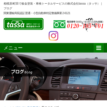
相模原/町田で板金塗装・車検トータルサービスの株式会社tassa（タッサ）｜
ブログ
関東運輸局長認証 普通・小型自動車特定整備事業 2-6121
メニュー