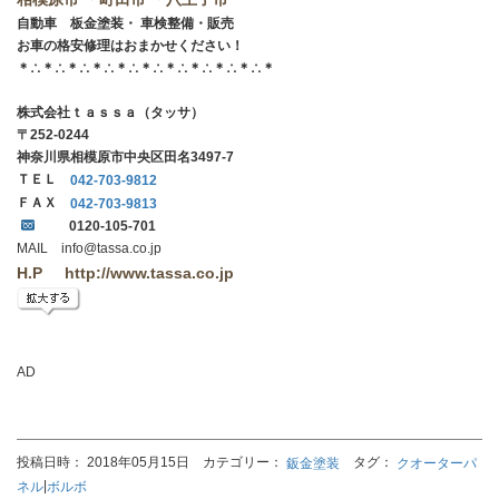
自動車 板金塗装・ 車検整備・販売
お車の格安修理はおまかせください！
＊∴＊∴＊∴＊∴＊∴＊∴＊∴＊∴＊∴＊∴＊
株式会社ｔａｓｓａ（タッサ）
〒252-0244
神奈川県相模原市中央区田名3497-7
ＴＥＬ
042-703-9812
ＦＡＸ
042-703-9813
0120-105-701
MAIL info@tassa.co.jp
H.P http://www.tassa.co.jp
AD
投稿日時： 2018年05月15日 カテゴリー：
タグ：
鈑金塗装
クオーターパ
|
ネル
ボルボ