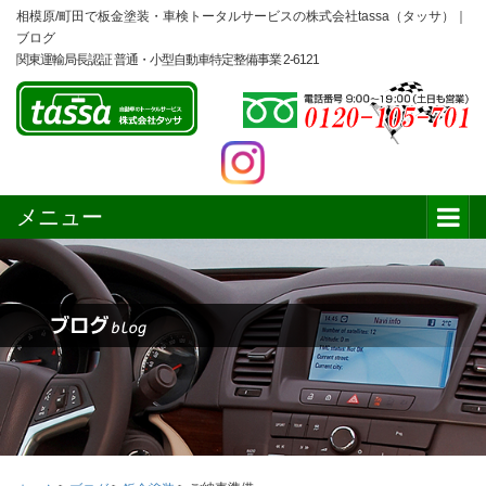
相模原/町田で板金塗装・車検トータルサービスの株式会社tassa（タッサ）｜
ブログ
関東運輸局長認証 普通・小型自動車特定整備事業 2-6121
メニュー