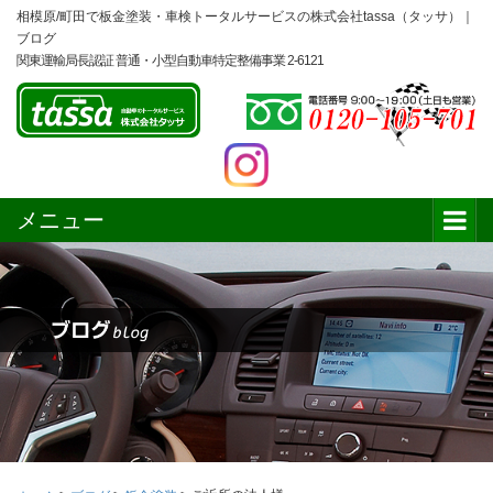
相模原/町田で板金塗装・車検トータルサービスの株式会社tassa（タッサ）｜
ブログ
関東運輸局長認証 普通・小型自動車特定整備事業 2-6121
メニュー