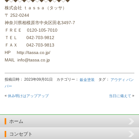
◆◇◆◇◆◇◆◇◆◇◆◇◆◇◆
株式会社
ｔａｓｓａ（タッサ）
〒
252-0244
神奈川県相模原市中央区田名
3497-7
ＦＲＥＥ
0120-105-7010
ＴＥＬ
042-703-9812
ＦＡＸ
042-703-9813
HP http://tassa.co.jp/
MAIL info@tassa.co.jp
投稿日時： 2023年09月01日 カテゴリー：
タグ：
鈑金塗装
アウディ バン
パー
«
»
休み明けはアップアップ
当日に備えて
ホーム
コンセプト