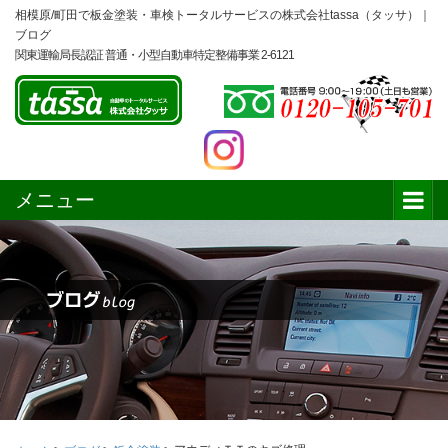
相模原/町田で板金塗装・車検トータルサービスの株式会社tassa（タッサ）｜
ブログ
関東運輸局長認証 普通・小型自動車特定整備事業 2-6121
メニュー