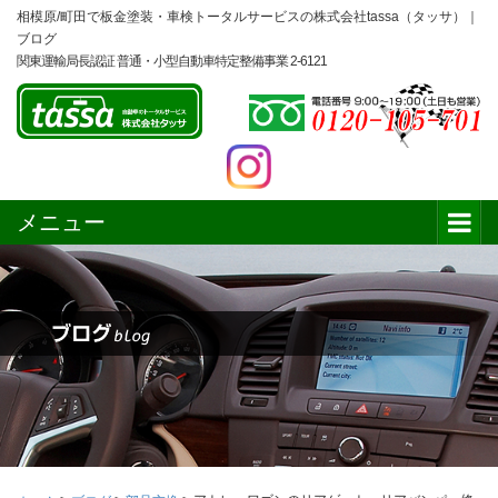
相模原/町田で板金塗装・車検トータルサービスの株式会社tassa（タッサ）｜
ブログ
関東運輸局長認証 普通・小型自動車特定整備事業 2-6121
メニュー