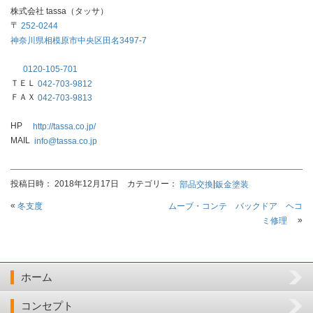
株式会社 tassa（タッサ）
〒
252-0244
神奈川県相模原市中央区田名3497-7
0120-105-701
ＴＥＬ
042-703-
9812
ＦＡＸ
042-703-9813
HP
http://tassa.co.jp/
MAIL
info@tassa.co.jp
投稿日時： 2018年12月17日 カテゴリー：
|
部品交換
鈑金塗装
«
冬支度
ムーブ・コンテ バックドア ヘコ
»
ミ修理
ホーム
コンセプト