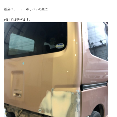
鈑金パテ → ポリパテの順に
付けては研ぎます。