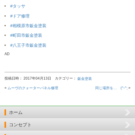
#タッサ
#ドア修理
#相模原市鈑金塗装
#町田市鈑金塗装
#八王子市鈑金塗装
AD
投稿日時： 2017年04月13日 カテゴリー：
鈑金塗装
«
»
ムーヴのクォーターパネル修理
同じ場所を… (^-^;
ホーム
コンセプト