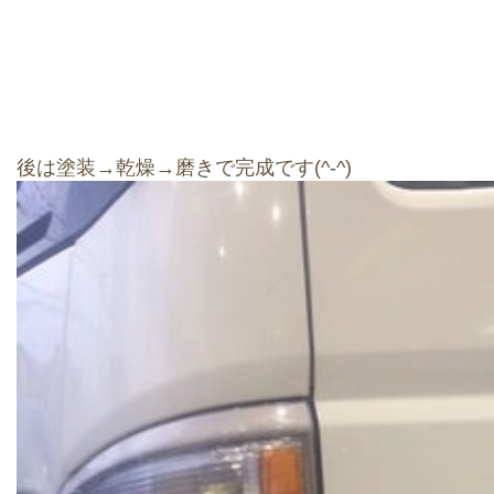
後は塗装→乾燥→磨きで完成です(^-^)