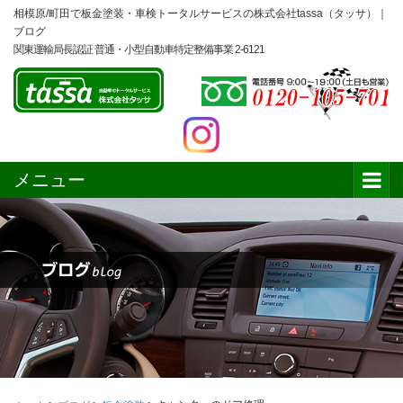
相模原/町田で板金塗装・車検トータルサービスの株式会社tassa（タッサ）｜
ブログ
関東運輸局長認証 普通・小型自動車特定整備事業 2-6121
メニュー