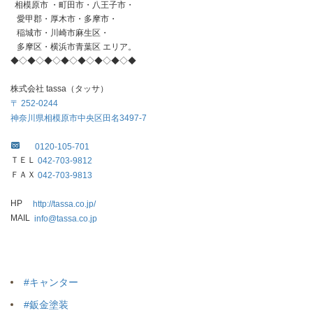
相模原市 ・町田市・八王子市・
愛甲郡・厚木市・多摩市・
稲城市・川崎市麻生区・
多摩区・横浜市青葉区 エリア。
◆◇◆◇◆◇◆◇◆◇◆◇◆◇◆
株式会社 tassa（タッサ）
〒 252-0244
神奈川県相模原市中央区田名3497-7
0120-105-701
ＴＥＬ
042-703-
9812
ＦＡＸ
042-703-9813
HP
http://tassa.co.jp/
MAIL
info@tassa.co.jp
#キャンター
#鈑金塗装