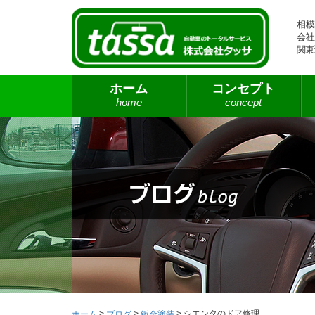
相模
会社
関東
ホーム
コンセプト
home
concept
>
>
>
シエンタのドア修理
ホーム
ブログ
鈑金塗装