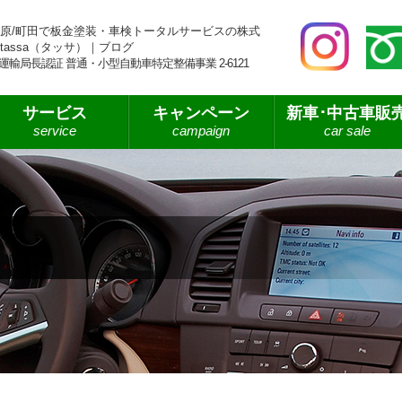
原/町田で板金塗装・車検トータルサービスの株式
tassa（タッサ）｜ブログ
運輸局長認証 普通・小型自動車特定整備事業 2-6121
サービス
キャンペーン
新車･中古車販
service
campaign
car sale