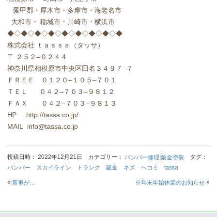
愛甲郡・厚木市・多摩市・海老名市
大和市・
稲城市・川崎市・横浜市
◆◇◆◇◆◇◆◇◆◇◆◇◆◇◆◇◆
株式会社
ｔａｓｓａ（タッサ）
〒
２５２
–
０２４４
神奈川県相模原市中央区田名３４９７
–
７
ＦＲＥＥ ０１２０
–
１０５
–
７０１
ＴＥＬ
０４２
–
７０３
–
９８１２
ＦＡＸ
０４２
–
７０３
–
９８１３
HP http://tassa.co.jp/
MAIL info@tassa.co.jp
投稿日時： 2022年12月21日 カテゴリー：
|
タグ：
バンパー修理
鈑金塗装
バンパー スカイライン トランク 鈑金 キズ ヘコミ tassa
«
»
新車が…
※年末年始休業のお知らせ