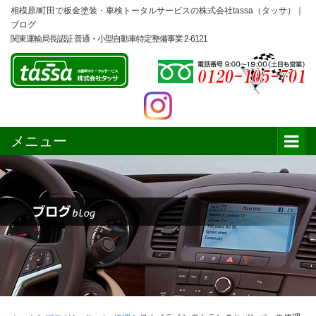
相模原/町田で板金塗装・車検トータルサービスの株式会社tassa（タッサ）｜
ブログ
関東運輸局長認証 普通・小型自動車特定整備事業 2-6121
メニュー