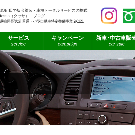
原/町田で板金塗装・車検トータルサービスの株式
tassa（タッサ）｜ブログ
運輸局長認証 普通・小型自動車特定整備事業 2-6121
サービス
キャンペーン
新車･中古車販
service
campaign
car sale