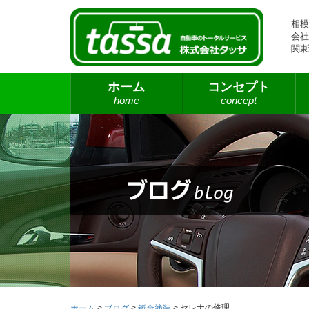
相模
会社
関東
ホーム
コンセプト
home
concept
>
>
>
セレナの修理
ホーム
ブログ
鈑金塗装