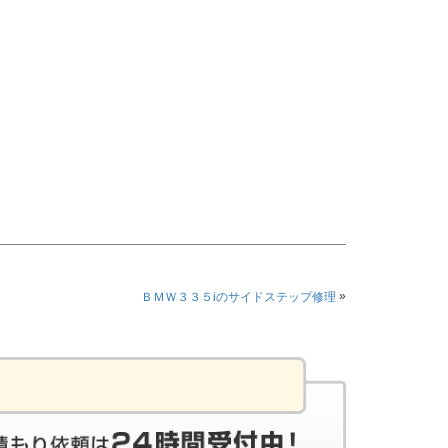
»
ＢＭＷ３３５iのサイドステップ修理