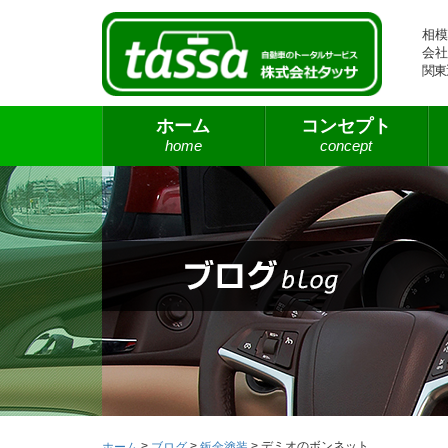
相模
会社
関東
ホーム
コンセプト
home
concept
>
>
>
デミオのボンネット
ホーム
ブログ
鈑金塗装