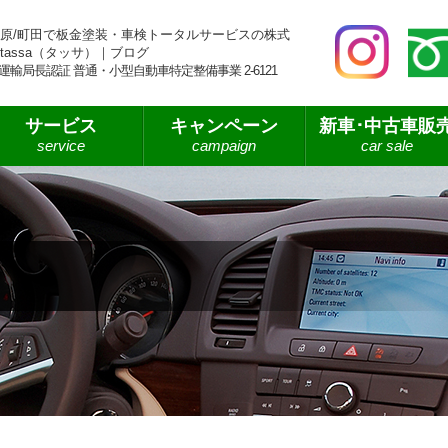
原/町田で板金塗装・車検トータルサービスの株式
tassa（タッサ）｜ブログ
運輸局長認証 普通・小型自動車特定整備事業 2-6121
サービス
キャンペーン
新車･中古車販
service
campaign
car sale