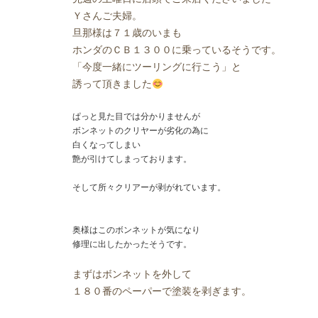
Ｙさんご夫婦。
旦那様は７１歳のいまも
ホンダのＣＢ１３００に乗っているそうです。
「今度一緒にツーリングに行こう」と
誘って頂きました
ぱっと見た目では分かりませんが
ボンネットのクリヤーが劣化の為に
白くなってしまい
艶が引けてしまっております。
そして所々クリアーが剥がれています。
奥様はこのボンネットが気になり
修理に出したかったそうです。
まずはボンネットを外して
１８０番のペーパーで塗装を剥ぎます。