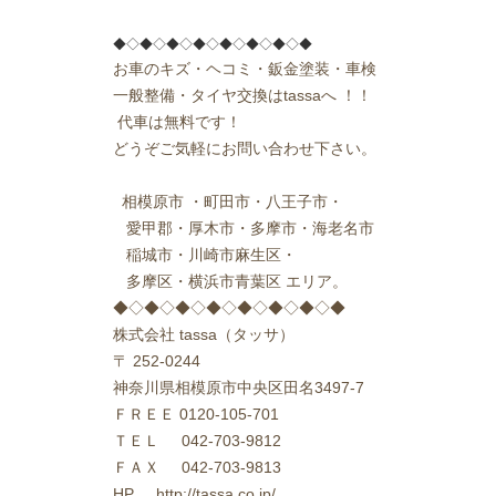
◆◇◆◇◆◇◆◇◆◇◆◇◆◇◆
お車のキズ・ヘコミ・鈑金塗装・車検
一般整備・タイヤ交換は
tassa
へ
！！
代車は無料です！
どうぞご気軽にお問い合わせ下さい。
相模原市
・町田市・八王子市・
愛甲郡・厚木市・多摩市・海老名市
稲城市・川崎市麻生区・
多摩区・横浜市青葉区
エリア。
◆◇◆◇◆◇◆◇◆◇◆◇◆◇◆
株式会社
tassa
（タッサ）
〒
252-0244
神奈川県相模原市中央区田名
3497-7
ＦＲＥＥ
0120-105-701
ＴＥＬ
042-703-9812
ＦＡＸ
042-703-9813
HP http://tassa.co.jp/