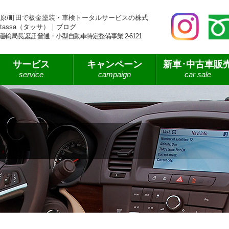
原/町田で板金塗装・車検トータルサービスの株式
tassa（タッサ）｜ブログ
運輸局長認証 普通・小型自動車特定整備事業 2-6121
サービス
キャンペーン
新車･中古車販
service
campaign
car sale