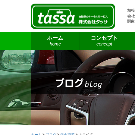
相模
会社
関東
ホーム
コンセプト
home
concept
>
>
>
トライク
ホーム
ブログ
鈑金塗装