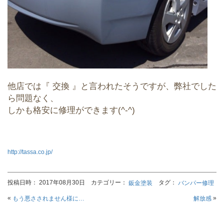
他店では『 交換 』と言われたそうですが、弊社でした
ら問題なく、
しかも格安に修理ができます(^-^)
http://tassa.co.jp/
投稿日時： 2017年08月30日 カテゴリー：
タグ：
鈑金塗装
バンパー修理
«
»
もう悪さされません様に…
解放感