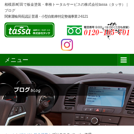
相模原/町田で板金塗装・車検トータルサービスの株式会社tassa（タッサ）｜
ブログ
関東運輸局長認証 普通・小型自動車特定整備事業 2-6121
メニュー