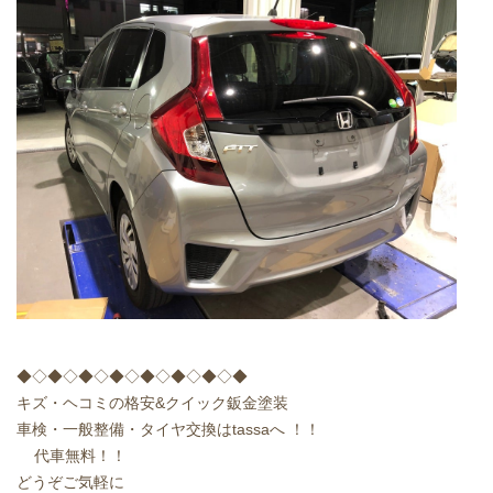
◆◇◆◇◆◇◆◇◆◇◆◇◆◇◆
キズ・ヘコミの格安
&
クイック鈑金塗装
車検・一般整備・タイヤ交換は
tassa
へ
！！
代車無料！！
どうぞご気軽に