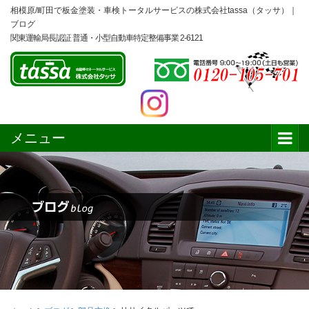
相模原/町田で板金塗装・車検トータルサービスの株式会社tassa（タッサ）｜
ブログ
関東運輸局長認証 普通・小型自動車特定整備事業 2-6121
メニュー