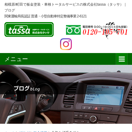
相模原/町田で板金塗装・車検トータルサービスの株式会社tassa（タッサ）｜
ブログ
関東運輸局長認証 普通・小型自動車特定整備事業 2-6121
メニュー