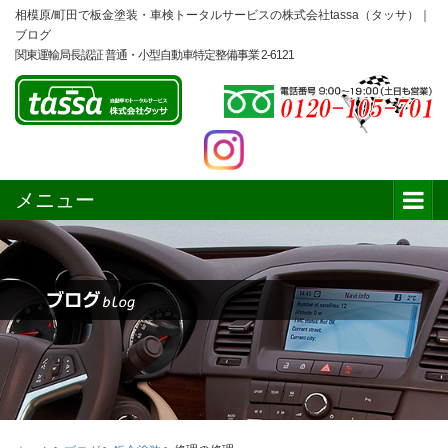
相模原/町田で板金塗装・車検トータルサービスの株式会社tassa（タッサ）｜
ブログ
関東運輸局長認証 普通・小型自動車特定整備事業 2-6121
メニュー