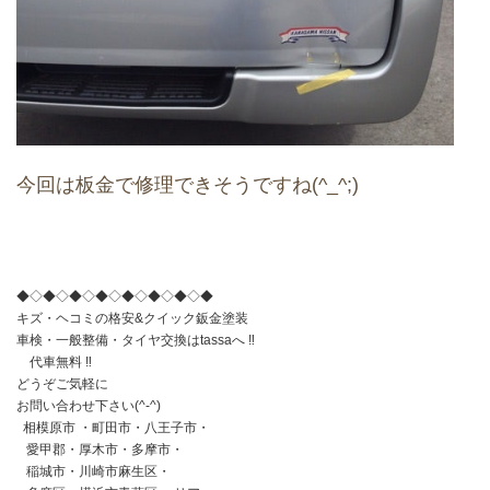
今回は板金で修理できそうですね(^_^;)
◆◇◆◇◆◇◆◇◆◇◆◇◆◇◆
キズ・ヘコミの格安&クイック鈑金塗装
車検・一般整備・タイヤ交換はtassaへ ‼︎
代車無料 ‼︎
どうぞご気軽に
お問い合わせ下さい(^-^)
相模原市 ・町田市・八王子市・
愛甲郡・厚木市・多摩市・
稲城市・川崎市麻生区・