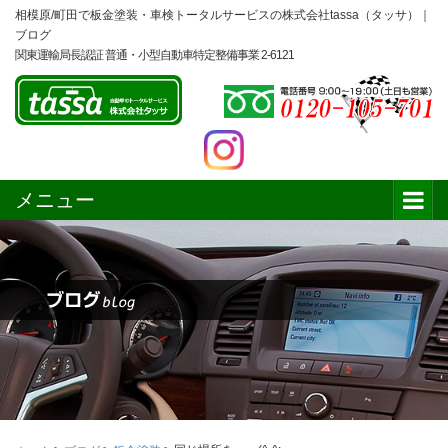
相模原/町田で板金塗装・車検トータルサービスの株式会社tassa（タッサ）｜
ブログ
関東運輸局長認証 普通・小型自動車特定整備事業 2-6121
メニュー