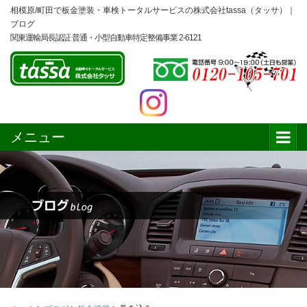
相模原/町田で板金塗装・車検トータルサービスの株式会社tassa（タッサ）｜
ブログ
関東運輸局長認証 普通・小型自動車特定整備事業 2-6121
メニュー