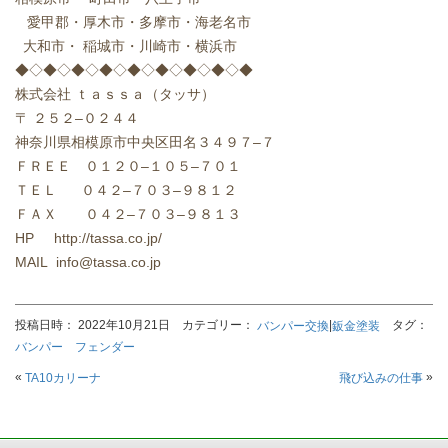
愛甲郡・厚木市・多摩市・海老名市
大和市・
稲城市・川崎市・横浜市
◆◇◆◇◆◇◆◇◆◇◆◇◆◇◆◇◆
株式会社
ｔａｓｓａ（タッサ）
〒
２５２
–
０２４４
神奈川県相模原市中央区田名３４９７
–
７
ＦＲＥＥ ０１２０
–
１０５
–
７０１
ＴＥＬ
０４２
–
７０３
–
９８１２
ＦＡＸ
０４２
–
７０３
–
９８１３
HP http://tassa.co.jp/
MAIL info@tassa.co.jp
投稿日時： 2022年10月21日 カテゴリー：
|
タグ：
バンパー交換
鈑金塗装
バンパー フェンダー
«
»
TA10カリーナ
飛び込みの仕事