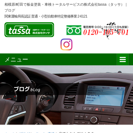
相模原/町田で板金塗装・車検トータルサービスの株式会社tassa（タッサ）｜
ブログ
関東運輸局長認証 普通・小型自動車特定整備事業 2-6121
メニュー