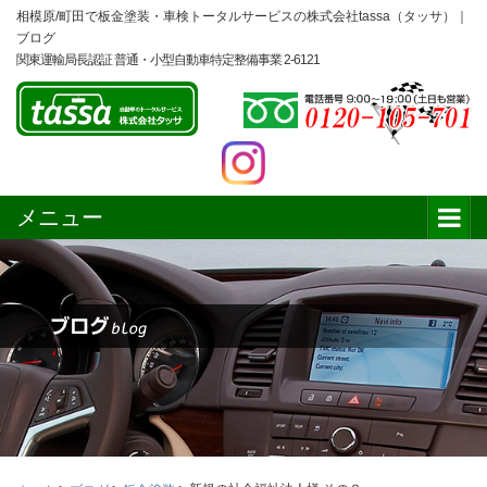
相模原/町田で板金塗装・車検トータルサービスの株式会社tassa（タッサ）｜
ブログ
関東運輸局長認証 普通・小型自動車特定整備事業 2-6121
メニュー